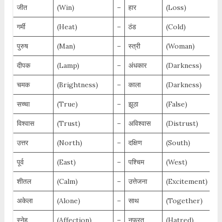
जीत
(Win)
–
हार
(Loss)
गर्मी
(Heat)
–
ठंड
(Cold)
पुरुष
(Man)
–
स्त्री
(Woman)
दीपक
(Lamp)
–
अंधकार
(Darkness)
चमक
(Brightness)
–
काला
(Darkness)
सच्चा
(True)
–
झूठा
(False)
विश्वास
(Trust)
–
अविश्वास
(Distrust)
उत्तर
(North)
–
दक्षिण
(South)
पूर्व
(East)
–
पश्चिम
(West)
शीतल
(Calm)
–
उत्तेजना
(Excitement)
अकेला
(Alone)
–
साथ
(Together)
स्नेह
(Affection)
–
नफरत
(Hatred)