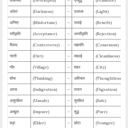
विकसित
(Developed)
–
प्रबुद्ध
(Primitive)
अंधेरा
(Darkness)
–
उजाला
(Light)
अनिष्ट
(Misfortune)
–
भलाई
(Benefit)
स्वीकृति
(Acceptance)
–
अस्वीकृति
(Rejection)
विवाद
(Controversy)
–
सहमति
(Consensus)
गंदगी
(Dirt)
–
सफ़ाई
(Cleanliness)
गाँव
(Village)
–
शहर
(City)
शोच
(Thinking)
–
अविचार
(Thoughtlessnes
अपच
(Indigestion)
–
पाचन
(Digestion)
असुरक्षित
(Unsafe)
–
सुरक्षित
(Safe)
अच्छूत
(Impure)
–
शुद्ध
(Pure)
बड़ा
(Elder)
–
छोटा
(Younger)