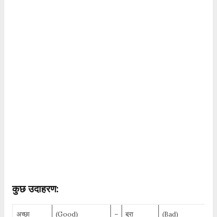
कुछ उदाहरण:
अच्छा
(Good)
–
बुरा
(Bad)