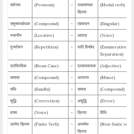
सर्वनाम
(Pronoun)
–
यथासम्भाव
(Modal verb)
क्रिया
समुच्चयबोधक
(Compound)
–
एकवचन
(Singular)
स्थानीय
(Locative)
–
आवाज़
(Voice)
पुनर्वाचन
(Repetition)
–
यादि विच्छेद
(Enumerative
Separation)
प्रातिपदिक
(Noun Case)
–
प्रकारवाचक
(Adjective)
सामास
(Compound)
–
अल्पान्त
(Minor)
संधि
(Sandhi)
–
समास
(Compound)
शुद्धि
(Correction)
–
अशुद्धि
(Error)
वाच्य
(Voice)
–
क्रिया
विधि
उपमेय क्रिया
(Finite Verb)
–
अव्यमेय
(Non-finite verb)
क्रिया