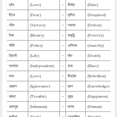
प्रेम
(Love)
–
विमोह
(Hate)
प्रिय
(Dear)
–
घृणित
(Despised)
जीत
(Victory)
–
नकारा
(Defeat)
पैसा
(Money)
–
समृद्धि
(Poverty)
नीति
(Policy)
–
अनियम
(Anarchy)
ज़िंदगी
(Life)
–
मौत
(Death)
स्वतंत्र
(Independent)
–
दास
(Slave)
प्यार
(Love)
–
विद्रोह
(Rebellion)
अज्ञान
(Ignorance)
–
ज्ञान
(Knowledge)
संकट
(Trouble)
–
सुख
(Happiness)
अमानुष
(Inhuman)
–
मानव
(Human)
सुनीला
(Dark)
–
प्रकाशित
(Bright)