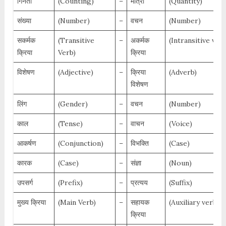
गिनती
(Counting)
–
मात्रा
(Quantity)
संख्या
(Number)
–
वचन
(Number)
सकर्मक
(Transitive
–
अकर्मक
(Intransitive verb
क्रिया
Verb)
क्रिया
विशेषण
(Adjective)
–
क्रिया
(Adverb)
विशेषण
लिंग
(Gender)
–
वचन
(Number)
काल
(Tense)
–
वाचन
(Voice)
आकर्षण
(Conjunction)
–
विभक्ति
(Case)
कारक
(Case)
–
संज्ञा
(Noun)
उपसर्ग
(Prefix)
–
प्रत्यय
(Suffix)
मुख्य क्रिया
(Main Verb)
–
सहायक
(Auxiliary verb)
क्रिया