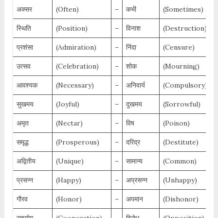
अक्सर
(Often)
–
कभी
(Sometimes)
स्थिति
(Position)
–
विनाश
(Destruction)
प्रशंसा
(Admiration)
–
निंदा
(Censure)
उत्सव
(Celebration)
–
शोक
(Mourning)
आवश्यक
(Necessary)
–
अनिवार्य
(Compulsory)
सुखमय
(Joyful)
–
दुखमय
(Sorrowful)
अमृत
(Nectar)
–
विष
(Poison)
समृद्ध
(Prosperous)
–
दरिद्र
(Destitute)
अद्वितीय
(Unique)
–
सामान्य
(Common)
प्रसन्न
(Happy)
–
अप्रसन्न
(Unhappy)
गौरव
(Honor)
–
अपमान
(Dishonor)