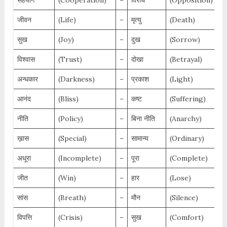
सहयोग
(Cooperation)
–
विरोध
(Opposition)
जीवन
(Life)
–
मृत्यु
(Death)
सुख
(Joy)
–
दुख
(Sorrow)
विश्वास
(Trust)
–
दोखा
(Betrayal)
अन्धकार
(Darkness)
–
प्रकाश
(Light)
आनंद
(Bliss)
–
कष्ट
(Suffering)
नीति
(Policy)
–
बिना नीति
(Anarchy)
ख़ास
(Special)
–
सामान्य
(Ordinary)
अधूरा
(Incomplete)
–
पूरा
(Complete)
जीत
(Win)
–
हार
(Lose)
सांस
(Breath)
–
मौन
(Silence)
विपत्ति
(Crisis)
–
सुख
(Comfort)