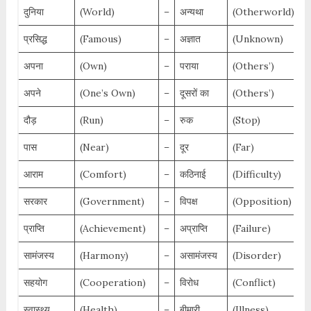
दुनिया
(World)
–
अन्यथा
(Otherworld)
प्रसिद्ध
(Famous)
–
अज्ञात
(Unknown)
अपना
(Own)
–
पराया
(Others’)
अपने
(One’s Own)
–
दूसरों का
(Others’)
दौड़
(Run)
–
रुक
(Stop)
पास
(Near)
–
दूर
(Far)
आराम
(Comfort)
–
कठिनाई
(Difficulty)
सरकार
(Government)
–
विपक्ष
(Opposition)
प्राप्ति
(Achievement)
–
अप्राप्ति
(Failure)
सामंजस्य
(Harmony)
–
असामंजस्य
(Disorder)
सहयोग
(Cooperation)
–
विरोध
(Conflict)
स्वास्थ्य
(Health)
–
बीमारी
(Illness)