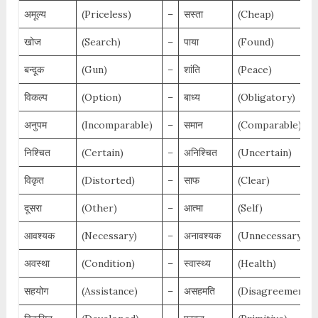
अमूल्य
(Priceless)
–
सस्ता
(Cheap)
खोज
(Search)
–
पाया
(Found)
बन्दूक
(Gun)
–
शांति
(Peace)
विकल्प
(Option)
–
बाध्य
(Obligatory)
अनुपम
(Incomparable)
–
समान
(Comparable)
निश्चित
(Certain)
–
अनिश्चित
(Uncertain)
विकृत
(Distorted)
–
साफ
(Clear)
दूसरा
(Other)
–
आत्मा
(Self)
आवश्यक
(Necessary)
–
अनावश्यक
(Unnecessary)
अवस्था
(Condition)
–
स्वास्थ्य
(Health)
सहयोग
(Assistance)
–
असहमति
(Disagreement)