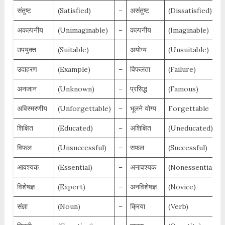
संतुष्ट
(Satisfied)
–
असंतुष्ट
(Dissatisfied)
अकल्पनीय
(Unimaginable)
–
कल्पनीय
(Imaginable)
उपयुक्त
(Suitable)
–
अयोग्य
(Unsuitable)
उदाहरण
(Example)
–
विफलता
(Failure)
अनजान
(Unknown)
–
प्रसिद्ध
(Famous)
अविस्मरणीय
(Unforgettable)
–
भूलने योग्य
Forgettable
शिक्षित
(Educated)
–
अशिक्षित
(Uneducated)
विफल
(Unsuccessful)
–
सफल
(Successful)
आवश्यक
(Essential)
–
अनावश्यक
(Nonessential)
विशेषज्ञ
(Expert)
–
अनविशेषज्ञ
(Novice)
संज्ञा
(Noun)
–
क्रिया
(Verb)