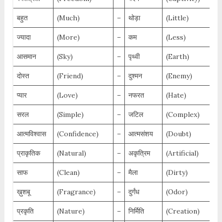
बहुत
(Much)
–
थोड़ा
(Little)
ज्यादा
(More)
–
कम
(Less)
आसमान
(Sky)
–
पृथ्वी
(Earth)
दोस्त
(Friend)
–
दुश्मन
(Enemy)
प्यार
(Love)
–
नफरत
(Hate)
सरल
(Simple)
–
जटिल
(Complex)
आत्मविश्वास
(Confidence)
–
आत्मसंशय
(Doubt)
प्राकृतिक
(Natural)
–
अकृत्रिम
(Artificial)
साफ
(Clean)
–
मैला
(Dirty)
ख़ुशबू
(Fragrance)
–
दुर्गंध
(Odor)
प्रकृति
(Nature)
–
निर्मिति
(Creation)