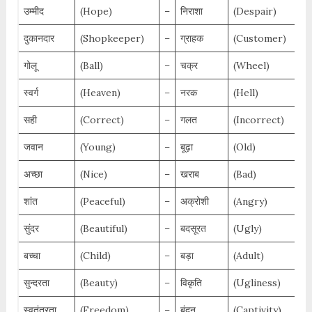
उम्मीद
(Hope)
–
निराशा
(Despair)
दुकानदार
(Shopkeeper)
–
ग्राहक
(Customer)
गोलू
(Ball)
–
चक्र
(Wheel)
स्वर्ग
(Heaven)
–
नरक
(Hell)
सही
(Correct)
–
गलत
(Incorrect)
जवान
(Young)
–
बूढ़ा
(Old)
अच्छा
(Nice)
–
खराब
(Bad)
शांत
(Peaceful)
–
अक्रोशी
(Angry)
सुंदर
(Beautiful)
–
बदसूरत
(Ugly)
बच्चा
(Child)
–
बड़ा
(Adult)
सुन्दरता
(Beauty)
–
विकृति
(Ugliness)
स्वतंत्रता
(Freedom)
–
बंदन
(Captivity)