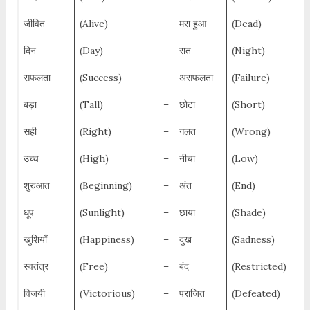
जीवित
(Alive)
–
मरा हुआ
(Dead)
दिन
(Day)
–
रात
(Night)
सफलता
(Success)
–
असफलता
(Failure)
बड़ा
(Tall)
–
छोटा
(Short)
सही
(Right)
–
गलत
(Wrong)
उच्च
(High)
–
नीचा
(Low)
शुरुआत
(Beginning)
–
अंत
(End)
धूप
(Sunlight)
–
छाया
(Shade)
खुशियाँ
(Happiness)
–
दुख
(Sadness)
स्वतंत्र
(Free)
–
बंद
(Restricted)
विजयी
(Victorious)
–
पराजित
(Defeated)